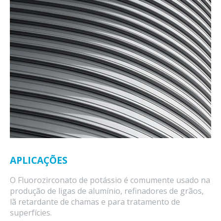
APLICAÇÕES
O Fluorozirconato de potássio é comumente usado na
produção de ligas de alumínio, refinadores de grãos,
lã retardante de chamas e para tratamento de
superfícies.