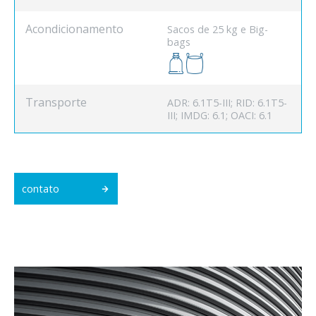
Acondicionamento
Sacos de 25 kg e Big-
bags
Transporte
ADR: 6.1T5-III; RID: 6.1T5-
III; IMDG: 6.1; OACI: 6.1
contato