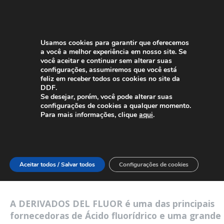
Usamos cookies para garantir que oferecemos
a você a melhor experiência em nosso site. Se
você aceitar e continuar sem alterar suas
configurações, assumiremos que você está
feliz em receber todos os cookies no site da
DDF.
Se desejar, porém, você pode alterar suas
PRODUTOS
configurações de cookies a qualquer momento.
Fluorzirconato de
Para mais informações, clique
aqui
.
potássio
(K
ZrF
)
2
6
Aceitar todos / Salvar todos
Configurações de cookies
A DERIVADOS DEL FLUOR é uma das principais
fornecedoras de Ácido fluorídrico e uma grande