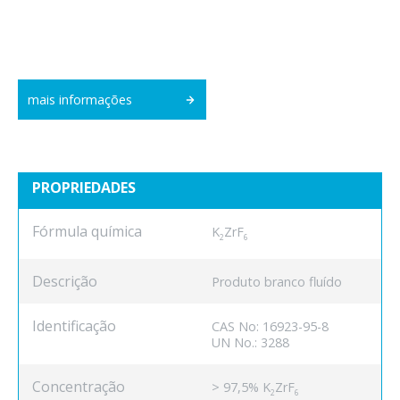
mais informações
PROPRIEDADES
Fórmula química
K
ZrF
2
6
Descrição
Produto branco fluído
Identificação
CAS No: 16923-95-8
UN No.: 3288
Concentração
> 97,5% K
ZrF
2
6