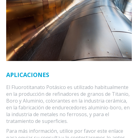
APLICACIONES
El Fluorotitanato Potásico es utilizado habitualmente
en la producción de refinadores de granos de Titanio,
Boro y Aluminio, colorantes en la industria cerámica,
en la fabricación de endurecedores aluminio-boro, en
la industria de metales no ferrosos, y para el
tratamiento de superficies.
Para más información, utilice por favor este enlace
para enviar su consulta y le contestaremos lo antes