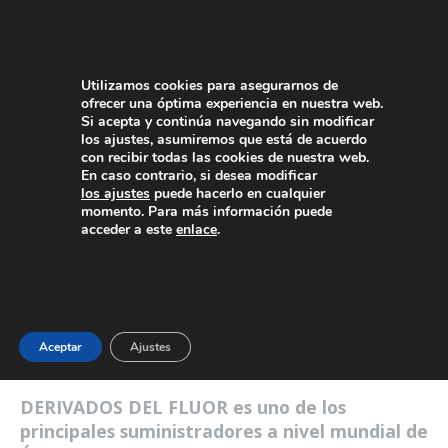
Utilizamos cookies para asegurarnos de
ofrecer una óptima experiencia en nuestra web.
Si acepta y continúa navegando sin modificar
los ajustes, asumiremos que está de acuerdo
con recibir todas las cookies de nuestra web.
En caso contrario, si desea modificar
los ajustes
puede hacerlo en cualquier
PRODUCTOS
momento. Para más información puede
Fluorotitanato
acceder a este
enlace
.
Potásico (K
TiF
)
2
6
Aceptar
Ajustes
DERIVADOS DEL FLUOR es uno de los
principales suministradores a nivel mundial de