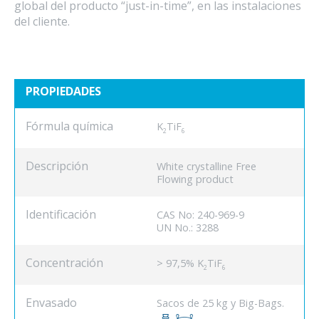
global del producto
“just-in-time”
, en las instalaciones
del cliente.
PROPIEDADES
Fórmula química
K
TiF
2
6
Descripción
White crystalline Free
Flowing product
Identificación
CAS No: 240-969-9
UN No.: 3288
Concentración
> 97,5% K
TiF
2
6
Envasado
Sacos de 25 kg y Big-Bags.