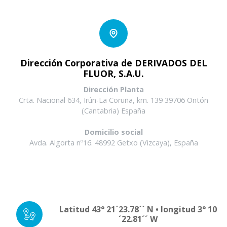
Dirección Corporativa de DERIVADOS DEL
FLUOR, S.A.U.
Dirección Planta
Crta. Nacional 634, Irún-La Coruña, km. 139 39706 Ontón
(Cantabria) España
Domicilio social
Avda. Algorta nº16. 48992 Getxo (Vizcaya), España
Latitud 43° 21´23.78´´ N • longitud 3° 10
´22.81´´ W