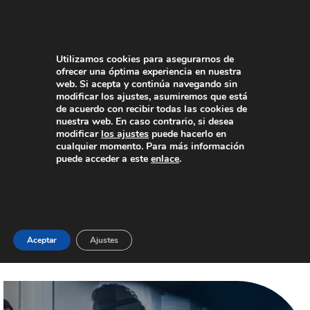
Utilizamos cookies para asegurarnos de
ofrecer una óptima experiencia en nuestra
web. Si acepta y continúa navegando sin
modificar los ajustes, asumiremos que está
de acuerdo con recibir todas las cookies de
nuestra web. En caso contrario, si desea
modificar
los ajustes
puede hacerlo en
Estamos a su disposición
cualquier momento. Para más información
puede acceder a este
enlace
.
para atenderle
Seleccione por favor su preferencia de idioma y
rellene el formulario. Nos pondremos en contacto con
Vd. lo antes posible:
Aceptar
Ajustes
Error:
Formulario de contacto no encontrado.